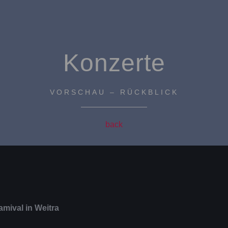
Konzerte
VORSCHAU – RÜCKBLICK
back
amival in Weitra