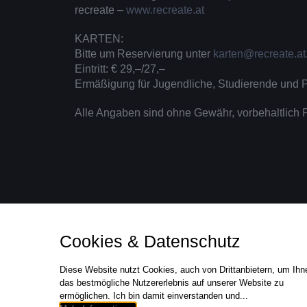
recreate –
www.recreate.at
KARTEN:
Bitte um Reservierung unter
karten@recreate.at
Eintritt: € 29,–/27,–
Ermäßigung für Jugendliche, Studierende und P
Alle Angaben sind ohne Gewähr, vorbehaltlic
Cookies & Datenschutz
Diese Website nutzt Cookies, auch von Drittanbietern, um Ihn
© copyri
das bestmögliche Nutzererlebnis auf unserer Website zu
ermöglichen. Ich bin damit einverstanden und...