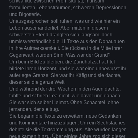
schwankte zwischen Promiskuität, mühsam
formulierten Lebensträumen, schweren Depressionen
und Bigotterie.
Unausgesprochen soll ruhen, was und wie hier ein
Leben auseinanderfiel. Aber mitten in diesem
schwersten Elend drängten sich langsam, doch
unmissverständlich die 11 Texte aus den Donauauen
in ihre Aufmerksamkeit. Sie rückten in die Mitte ihrer
Gegenwart, wurden Sinn. Was war der Grund?
Um beim Bild zu bleiben: die Zündholzschachtel
bildete ihren Horizont, und sie war eine unbewusst ihr
auferlegte Grenze. Sie war ihr Käfig und sie dachte,
dieser sei die ganze Welt.
Und während der drei Wochen in den Auen dachte,
fühlte und schrieb Lea nicht, wie davor und danach.
Sie war sich selber Heimat. Ohne Schachtel, ohne
jemanden, der sie trug.
Sie begann die Texte zu erweitern, neue Gedanken
und Kommentare hinzuzufügen. Um ein Sechsfaches
dehnte sie die Textsammlung aus. Alte wurden länger,
neue kamen hinzu. Über einige Jahre zog sich dieser