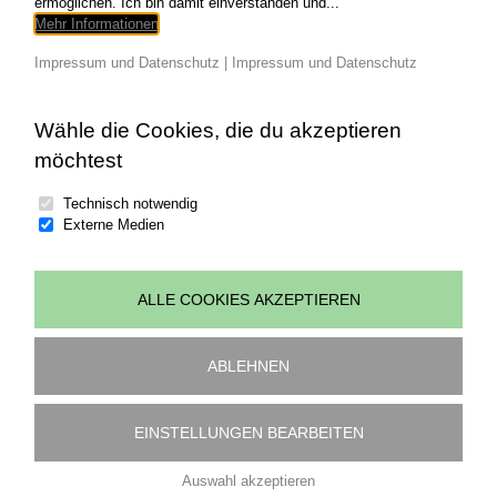
ermöglichen. Ich bin damit einverstanden und...
Read More
0
Mehr Informationen
Impressum und Datenschutz
|
Impressum und Datenschutz
Wähle die Cookies, die du akzeptieren
möchtest
Technisch notwendig
Externe Medien
ALLE COOKIES AKZEPTIEREN
© copyright 2026 | all rights reserved Johannes
Wohlgenannt | powered by
art.waldsoft
ABLEHNEN
Impressum
|
Datenschutz
|
Cookies bearbeiten
EINSTELLUNGEN BEARBEITEN
Auswahl akzeptieren