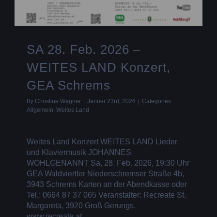
SA 28. Feb. 2026 –
WEITES LAND Konzert,
GEA Schrems
By
Christine Wagner
|
Jänner 23rd, 2026
|
Categories:
Allgemein
,
Weites Land
Weites Land Konzert WEITES LAND Lieder
und Klaviermusik JOHANNES
WOHLGENANNT Sa, 28. Feb. 2026, 19:30 Uhr
GEA Waldviertler Niederschremser Straße 4b,
3943 Schrems Karten an der Abendkasse oder
Tel.: 0664 87 37 065 Veranstalter: Recreate St.
Margareta, 3920 Groß Gerungs,
www.recreate.at