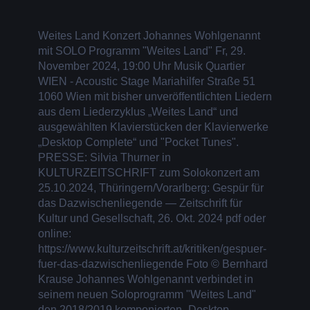
Weites Land Konzert Johannes Wohlgenannt
mit SOLO Programm "Weites Land" Fr, 29.
November 2024, 19:00 Uhr Musik Quartier
WIEN - Acoustic Stage Mariahilfer Straße 51
1060 Wien mit bisher unveröffentlichten Liedern
aus dem Liederzyklus „Weites Land“ und
ausgewählten Klavierstücken der Klavierwerke
„Desktop Complete“ und "Pocket Tunes".
PRESSE: Silvia Thurner in
KULTURZEITSCHRIFT zum Solokonzert am
25.10.2024, Thüringern/Vorarlberg: Gespür für
das Dazwischenliegende — Zeitschrift für
Kultur und Gesellschaft, 26. Okt. 2024 pdf oder
online:
https://www.kulturzeitschrift.at/kritiken/gespuer-
fuer-das-dazwischenliegende Foto © Bernhard
Krause Johannes Wohlgenannt verbindet in
seinem neuen Soloprogramm "Weites Land"
den 2018/2019 komponierten „Desktop