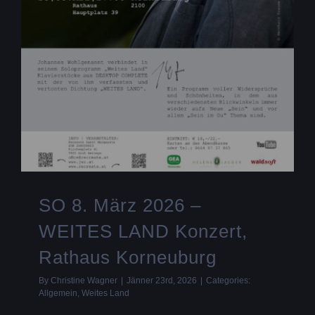
SO 8. März 2026 –
WEITES LAND Konzert,
Rathaus Korneuburg
By
Christine Wagner
|
Jänner 23rd, 2026
|
Categories:
Allgemein
,
Weites Land